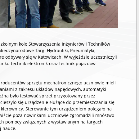
szkolnym kole Stowarzyszenia Inżynierów i Techników
Międzynarodowe Targi Hydrauliki, Pneumatyki,
re odbywały się w Katowicach. W wyjeździe uczestniczyli
runku technik elektronik oraz technik pojazdów
producentów sprzętu mechatronicznego uczniowie mieli
aniami z zakresu układów napędowych, automatyki i
żna było testować sprzęt przygotowany przez
ieszyło się urządzenie służące do przemieszczania się
 kierownicy. Sterowanie tym urządzeniem polegało na
ywiście poza nowinkami uczniowie zgromadzili mnóstwo
nych pomocy związanych z wystawianym na targach
j nauce.