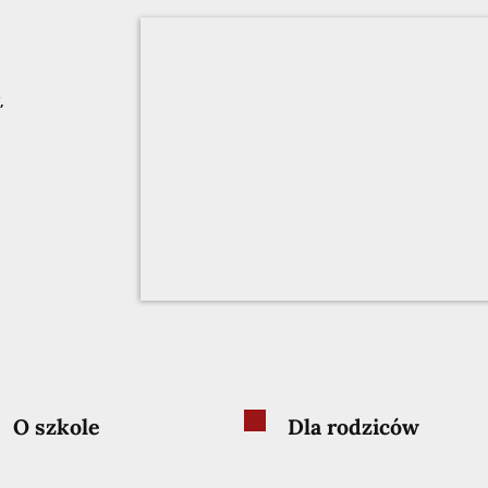
,
O szkole
Dla rodziców