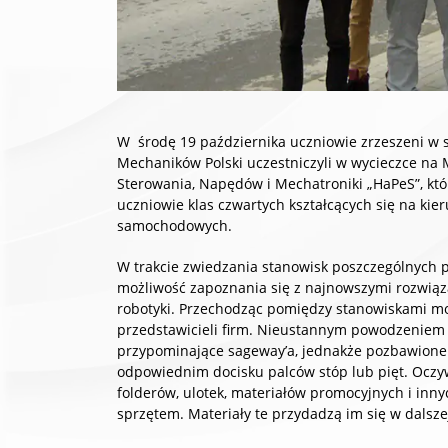
W środę 19 października uczniowie zrzeszeni w 
Mechaników Polski uczestniczyli w wycieczce na 
Sterowania, Napędów i Mechatroniki „HaPeS”, któ
uczniowie klas czwartych kształcących się na kie
samochodowych.
W trakcie zwiedzania stanowisk poszczególnych 
możliwość zapoznania się z najnowszymi rozwiąz
robotyki. Przechodząc pomiędzy stanowiskami mo
przedstawicieli firm. Nieustannym powodzeniem c
przypominające sageway’a, jednakże pozbawione
odpowiednim docisku palców stóp lub pięt. Ocz
folderów, ulotek, materiałów promocyjnych i in
sprzętem. Materiały te przydadzą im się w dalsze