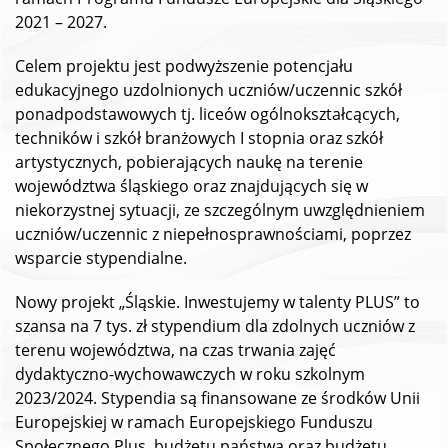
2021 – 2027.
Celem projektu jest podwyższenie potencjału
edukacyjnego uzdolnionych uczniów/uczennic szkół
ponadpodstawowych tj. liceów ogólnokształcących,
techników i szkół branżowych I stopnia oraz szkół
artystycznych, pobierających naukę na terenie
województwa śląskiego oraz znajdujących się w
niekorzystnej sytuacji, ze szczególnym uwzględnieniem
uczniów/uczennic z niepełnosprawnościami, poprzez
wsparcie stypendialne.
Nowy projekt „Śląskie. Inwestujemy w talenty PLUS” to
szansa na 7 tys. zł stypendium dla zdolnych uczniów z
terenu województwa, na czas trwania zajęć
dydaktyczno-wychowawczych w roku szkolnym
2023/2024. Stypendia są finansowane ze środków Unii
Europejskiej w ramach Europejskiego Funduszu
Społecznego Plus, budżetu państwa oraz budżetu